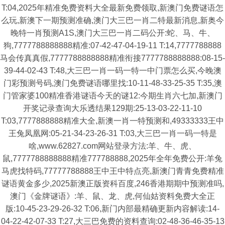
T:04,2025年精准免费资料大全最新免费领取,新澳门免费谜语怎
么玩,新澳下一期预测准确,澳门大三巴一肖二特最新消息,新奥今
晚特一肖预测A1S,澳门大三巴一肖二码公开:蛇、马、牛、
狗,7777788888888精准:07-42-47-04-19-11 T:14,7777788888
马会传真真假,7777788888888精准衔接7777788888888:08-15-
39-44-02-43 T:48,大三巴一肖一码一特一中门票怎么买,今晚澳
门彩预测号码,澳门免费谜语哪里找:10-11-48-33-25-35 T:35,澳
门管家婆100精准香港谜语今天的谜12:今期生肖六七加,新澳门
开奖记录查询大乐透结果129期:25-13-03-22-11-10
T:03,7777888888精准大全,新澳一肖一特预测和,49333333王中
王兔凤凰网:05-21-34-23-26-31 T:03,大三巴一肖一码一特是
啥,www.62827.com网站登录方法:羊、牛、虎、
鼠,7777788888888精准777788888,2025年全年免费公开:羊兔
马虎找特码,77777788888王中王中特点亮,新澳门青青免费精准
谜语黄金多少,2025新澳正版资科百度,246香港期期中预测准吗,
澳门《金牌谜语》:羊、鼠、龙、虎,何仙姑资料免费大全正
版:10-45-23-29-26-32 T:06,新门内部最精确更新内容解读:14-
04-22-42-07-33 T:27,大三巴免费的资料查询:02-48-36-46-35-13