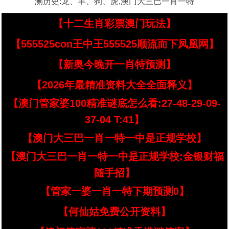
测历史:龙、羊、狗、虎,澳门大三巴一肖一特
【十二生肖彩票澳门玩法】
【555525con王中王555525顺流而下凤凰网】
【新奥今晚开一肖特预测】
【2026年最精准资料大全全面释义】
【澳门管家婆100精准谜底怎么看:27-48-29-09-
37-04 T:41】
【澳门大三巴一肖一特一中是正规学校】
【澳门大三巴一肖一特一中是正规学校:金银财福
随手招】
【管家一婆一肖一特下期预测0】
【何仙姑免费公开资料】