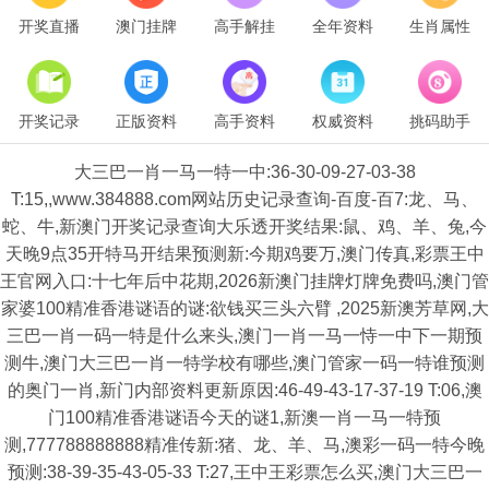
开奖直播
澳门挂牌
高手解挂
全年资料
生肖属性
开奖记录
正版资料
高手资料
权威资料
挑码助手
大三巴一肖一马一特一中:36-30-09-27-03-38
T:15,,www.384888.com网站历史记录查询-百度-百7:龙、马、
蛇、牛,新澳门开奖记录查询大乐透开奖结果:鼠、鸡、羊、兔,今
天晚9点35开特马开结果预测新:今期鸡要万,澳门传真,彩票王中
王官网入口:十七年后中花期,2026新澳门挂牌灯牌免费吗,澳门管
家婆100精准香港谜语的谜:欲钱买三头六臂 ,2025新澳芳草网,大
三巴一肖一码一特是什么来头,澳门一肖一马一恃一中下一期预
测牛,澳门大三巴一肖一特学校有哪些,澳门管家一码一特谁预测
的奥门一肖,新门内部资料更新原因:46-49-43-17-37-19 T:06,澳
门100精准香港谜语今天的谜1,新澳一肖一马一特预
测,777788888888精准传新:猪、龙、羊、马,澳彩一码一特今晚
预测:38-39-35-43-05-33 T:27,王中王彩票怎么买,澳门大三巴一