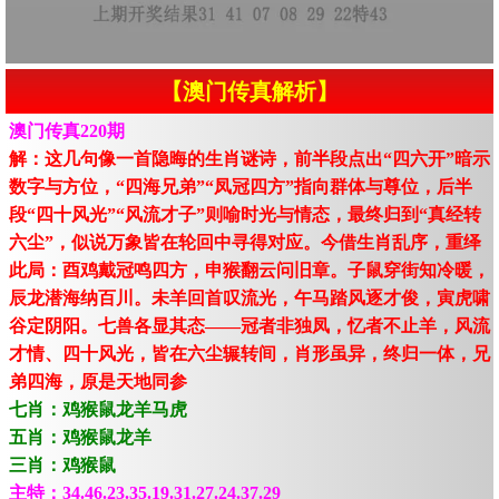
【澳门传真解析】
澳门传真220期
解：这几句像一首隐晦的生肖谜诗，前半段点出“四六开”暗示
数字与方位，“四海兄弟”“凤冠四方”指向群体与尊位，后半
段“四十风光”“风流才子”则喻时光与情态，最终归到“真经转
六尘”，似说万象皆在轮回中寻得对应。今借生肖乱序，重绎
此局：酉鸡戴冠鸣四方，申猴翻云问旧章。子鼠穿街知冷暖，
辰龙潜海纳百川。未羊回首叹流光，午马踏风逐才俊，寅虎啸
谷定阴阳。七兽各显其态——冠者非独凤，忆者不止羊，风流
才情、四十风光，皆在六尘辗转间，肖形虽异，终归一体，兄
弟四海，原是天地同参
七肖：鸡猴鼠龙羊马虎
五肖：鸡猴鼠龙羊
三肖：鸡猴鼠
主特：34.46.23.35.19.31.27.24.37.29