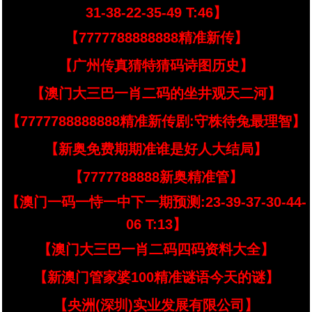
31-38-22-35-49 T:46】
【7777788888888精准新传】
【广州传真猜特猜码诗图历史】
【澳门大三巴一肖二码的坐井观天二河】
【7777788888888精准新传剧:守株待兔最理智】
【新奥免费期期准谁是好人大结局】
【7777788888新奥精准管】
【澳门一码一恃一中下一期预测:23-39-37-30-44-
06 T:13】
【澳门大三巴一肖二码四码资料大全】
【新澳门管家婆100精准谜语今天的谜】
【央洲(深圳)实业发展有限公司】