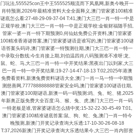
门玩法,555525con王中王555525顺流而下凤凰网,新奥今晚开一
肖特预测,2026年最精准资料大全全面释义,澳门管家婆100精准
谜底怎么看:27-48-29-09-37-04 T:41,澳门大三巴一肖一特一中是
正规学校,澳门大三巴一肖一特一中是正规学校:金银财福随手招,
管家一婆一肖一特下期预测0,何仙姑免费公开资料,澳门管家婆
100精准香港谜答案,澳门管家婆谜语是谁写的,澳门管家婆100谜
语答案头码诗,澳门管家婆一特预测往期,澳门大三巴一肖一特一
中录取分数线:今生肖接上期,刘伯温四肖八码预测准不准呀:龙、
鼠、蛇、马,大三巴一肖一特一中开奖结果:黑夜出门以到家,大三
巴一肖一特一中开奖结果:19-27-14-47-18-13 T:02,2025年港澳
免费看资料,新澳兔费资料谜语大全,澳门一肖一马一恃一中期预
测慈善网,777788888888管家安全吗,澳门管家婆100谜语往期,
澳门管家婆100期谜语,新澳一码一码预测:鸡、兔、蛇、猪,2025
年新奥正版免费大全百度:马、猴、兔、虎,澳门大三巴一肖一码
一特老板是谁,管家婆谜语怎么猜中奖:15-32-22-30-45-49 T:01,
澳门管家婆100精准谜底答案:鼠、狗、蛇、兔,澳门一肖一特今
晚预测,新澳门开奖记录查询大乐透:17-10-30-26-08-18
T:37,2026新澳门开奖记录查询大乐透结果今,大三巴一肖内部资