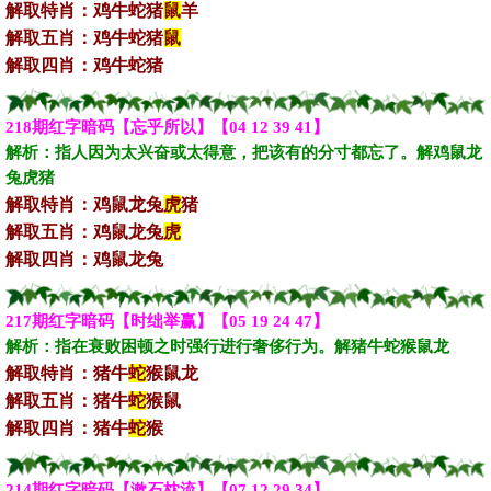
解取特肖：鸡牛蛇猪
鼠
羊
解取五肖：鸡牛蛇猪
鼠
解取四肖：鸡牛蛇猪
218期红字暗码【忘乎所以】【04 12 39 41】
解析：‌‌指人因为太兴奋或太得意，把该有的分寸都忘了。解鸡鼠龙
兔虎猪‌‌‌‌‌‌‌
解取特肖：鸡鼠龙兔
虎
猪
解取五肖：鸡鼠龙兔
虎
解取四肖：鸡鼠龙兔
217期红字暗码【时绌举赢】【05 19 24 47】
解析：‌‌指在衰败困顿之时强行进行奢侈行为。解猪牛蛇猴鼠龙‌‌‌‌‌‌‌
解取特肖：猪牛
蛇
猴鼠龙
解取五肖：猪牛
蛇
猴鼠
解取四肖：猪牛
蛇
猴
214期红字暗码【漱石枕流】【07 12 29 34】