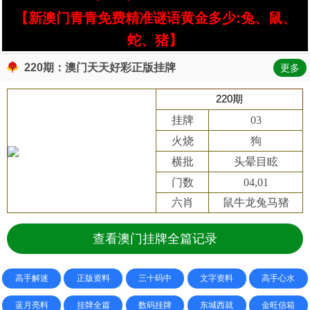
【新澳门青青免费精准谜语黄金多少:兔、鼠、
蛇、猪】
220期：澳门天天好彩正版挂牌
更多
220期
挂牌
03
火烧
狗
横批
头晕目眩
门数
04,01
六肖
鼠牛龙兔马猪
查看澳门挂牌全篇记录
高手解迷
正版资料
三十码中
文字资料
高手心水
蓝月亮料
挂牌全篇
数码挂牌
东城西就
金旺信箱